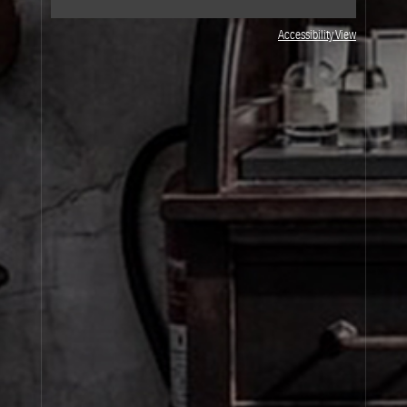
Accessibility View
JOIN OUR NEWSLETTER
By signing up, you agree that your email address will be used only to send you
marketing newsletters and information about Le Labo products, events and offers.
You can unsubscribe at any time by clicking on the unsubscribe link in each
newsletter. For more information on Le Labo’s privacy practices, your rights and
how to exercise these rights, and your relevant data controller please see our
Privacy Policy
.
SIGN UP
À Propos