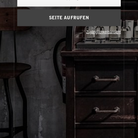
Warenkorb
(0)
SEITE AUFRUFEN
Über Le Labo
Zugänglichkeitsansicht
Kundenbetreuung
Datenschutz und Bestimmungen
Bei uns einkaufen
© Le Labo Holding LLC