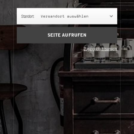
Warenkorb
(0)
Standort:
Versandort auswählen
ANMELDEN
SEITE AUFRUFEN
Zugänglichkeitsansicht
Über Le Labo
Kundenbetreuung
Datenschutz und Bestimmungen
Bei uns einkaufen